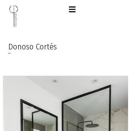
Ir
al
contenido
Donoso Cortés